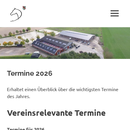
Reit-
MENÜ
und
Kinder,
Zum
Jugendliche
Inhalt
und
Fahrverein
Erwachsene
springen
erleben
Senden
Pferdesport.
e.
Termine 2026
V.
Erhaltet einen Überblick über die wichtigsten Termine
des Jahres.
Vereinsrelevante Termine
Termine für 2026