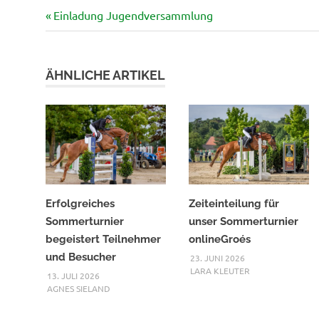
Vorheriger
Beitragsnavigation
Einladung Jugendversammlung
Beitrag:
ÄHNLICHE ARTIKEL
Erfolgreiches
Zeiteinteilung für
Sommerturnier
unser Sommerturnier
begeistert Teilnehmer
onlineGroés
und Besucher
23. JUNI 2026
LARA KLEUTER
13. JULI 2026
AGNES SIELAND