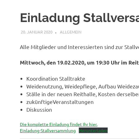
Einladung Stallve
20. JANUAR 2020
LARA KLEUTER
ALLGEMEIN
Alle Mitglieder und Interessierten sind zur Sta
Mittwoch, den 19.02.2020, um 19:30 Uhr im Rei
Koordination Stalltrakte
Weidenutzung, Weidepflege, Aufbau Weideza
Ställe in der neuen Reithalle, Kosten derselb
zukünftigeVeranstaltungen
Diskussion
Die komplette Einladung findet Ihr hier.
Einladung-Stallversammlung
Herunterladen