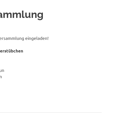
rsammlung
llversammlung eingeladen!
terstübchen
un
en