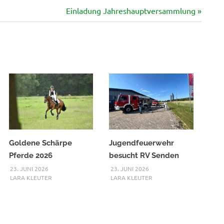
Nächster
Einladung Jahreshauptversammlung
Beitrag:
Goldene Schärpe
Jugendfeuerwehr
Pferde 2026
besucht RV Senden
23. JUNI 2026
23. JUNI 2026
LARA KLEUTER
LARA KLEUTER