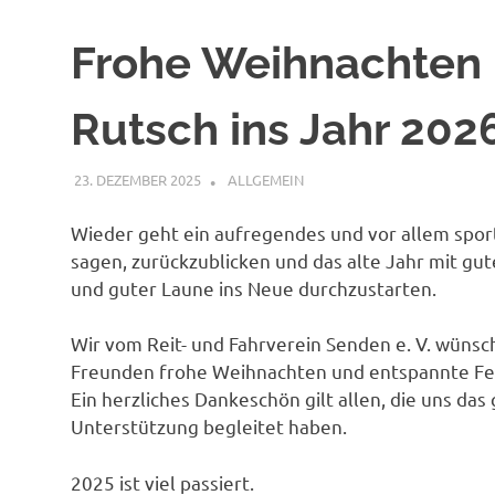
Frohe Weihnachten 
Rutsch ins Jahr 202
23. DEZEMBER 2025
AGNES SIELAND
ALLGEMEIN
Wieder geht ein aufregendes und vor allem sportl
sagen, zurückzublicken und das alte Jahr mit g
und guter Laune ins Neue durchzustarten.
Wir vom Reit- und Fahrverein Senden e. V. wünsc
Freunden frohe Weihnachten und entspannte Feie
Ein herzliches Dankeschön gilt allen, die uns d
Unterstützung begleitet haben.
2025 ist viel passiert.