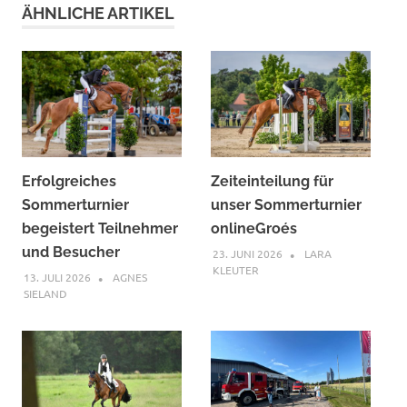
ÄHNLICHE ARTIKEL
Erfolgreiches
Zeiteinteilung für
Sommerturnier
unser Sommerturnier
begeistert Teilnehmer
onlineGroés
und Besucher
23. JUNI 2026
LARA
KLEUTER
13. JULI 2026
AGNES
SIELAND