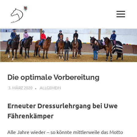
Reit-
MENÜ
und
Kinder,
Zum
Jugendliche
Inhalt
und
Fahrverein
Erwachsene
springen
erleben
Senden
Pferdesport.
e.
Die optimale Vorbereitung
V.
3. MÄRZ 2020
AGNES SIELAND
ALLGEMEIN
Erneuter Dressurlehrgang bei Uwe
Fährenkämper
Alle Jahre wieder – so könnte mittlerweile das Motto