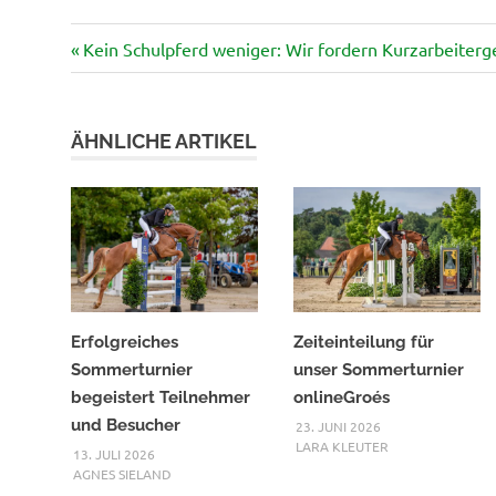
Vorheriger
Beitragsnavigation
Kein Schulpferd weniger: Wir fordern Kurzarbeiterge
Beitrag:
ÄHNLICHE ARTIKEL
Erfolgreiches
Zeiteinteilung für
Sommerturnier
unser Sommerturnier
begeistert Teilnehmer
onlineGroés
und Besucher
23. JUNI 2026
LARA KLEUTER
13. JULI 2026
AGNES SIELAND