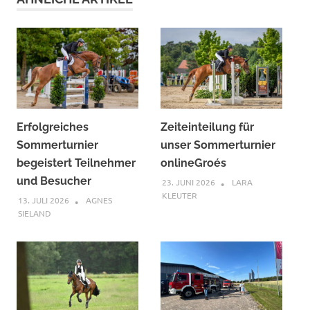
Erfolgreiches
Zeiteinteilung für
Sommerturnier
unser Sommerturnier
begeistert Teilnehmer
onlineGroés
und Besucher
23. JUNI 2026
LARA
KLEUTER
13. JULI 2026
AGNES
SIELAND