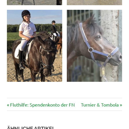
Vorheriger
Nächster
Beitragsnavigation
Fluthilfe: Spendenkonto der FN
Turnier & Tombola
Beitrag:
Beitrag:
ÄHNLICHE ARTIKEL