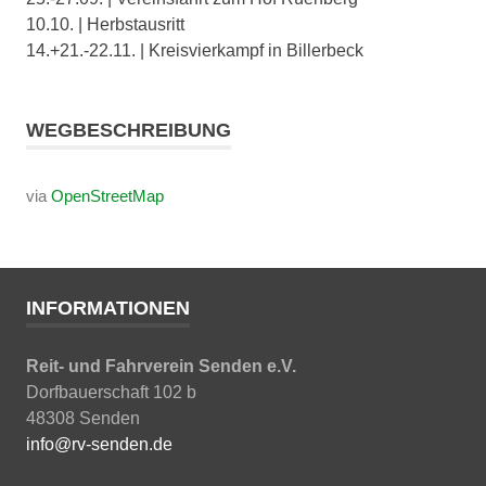
10.10. | Herbstausritt
14.+21.-22.11. | Kreisvierkampf in Billerbeck
WEGBESCHREIBUNG
via
OpenStreetMap
INFORMATIONEN
Reit- und Fahrverein Senden e.V.
Dorfbauerschaft 102 b
48308 Senden
info@rv-senden.de