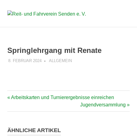
Reit-
MENÜ
Kinder,
Jugendliche
und
Zum
und
Inhalt
Erwachsene
Fahrverei
springen
erleben
Springlehrgang mit Renate
Pferdesport.
Senden
8. FEBRUAR 2024
LARA KLEUTER
ALLGEMEIN
e.
V.
Vorheriger
Arbeitskarten und Turnierergebnisse einreichen
Beitragsnavigation
Beitrag:
Nächster
Jugendversammlung
Beitrag:
ÄHNLICHE ARTIKEL