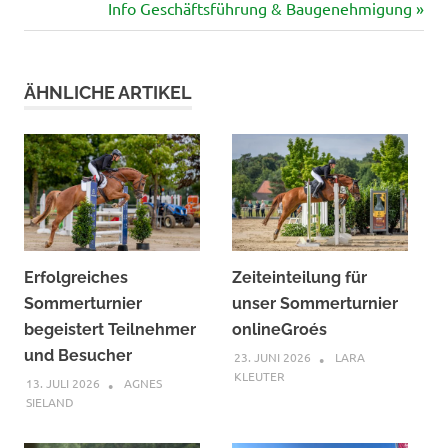
Nächster
Info Geschäftsführung & Baugenehmigung
Beitrag:
ÄHNLICHE ARTIKEL
Erfolgreiches
Zeiteinteilung für
Sommerturnier
unser Sommerturnier
begeistert Teilnehmer
onlineGroés
und Besucher
23. JUNI 2026
LARA
KLEUTER
13. JULI 2026
AGNES
SIELAND