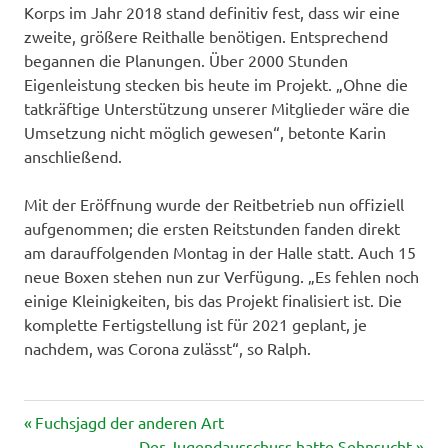
Korps im Jahr 2018 stand definitiv fest, dass wir eine
zweite, größere Reithalle benötigen. Entsprechend
begannen die Planungen. Über 2000 Stunden
Eigenleistung stecken bis heute im Projekt. „Ohne die
tatkräftige Unterstützung unserer Mitglieder wäre die
Umsetzung nicht möglich gewesen“, betonte Karin
anschließend.
Mit der Eröffnung wurde der Reitbetrieb nun offiziell
aufgenommen; die ersten Reitstunden fanden direkt
am darauffolgenden Montag in der Halle statt. Auch 15
neue Boxen stehen nun zur Verfügung. „Es fehlen noch
einige Kleinigkeiten, bis das Projekt finalisiert ist. Die
komplette Fertigstellung ist für 2021 geplant, je
nachdem, was Corona zulässt“, so Ralph.
Vorheriger
Beitragsnavigation
Fuchsjagd der anderen Art
Beitrag:
Nächster
Der Jugendausschuss hatte Sehnsucht