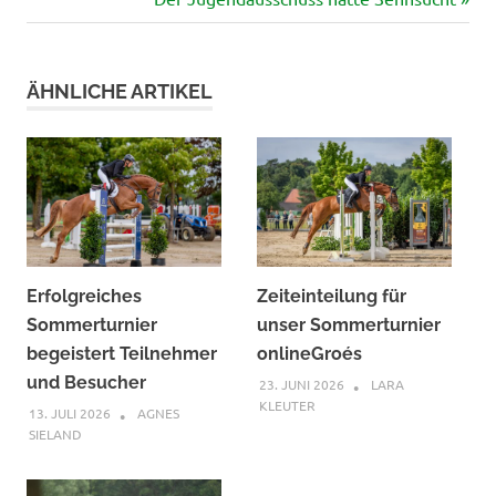
Beitrag:
ÄHNLICHE ARTIKEL
Erfolgreiches
Zeiteinteilung für
Sommerturnier
unser Sommerturnier
begeistert Teilnehmer
onlineGroés
und Besucher
23. JUNI 2026
LARA
KLEUTER
13. JULI 2026
AGNES
SIELAND