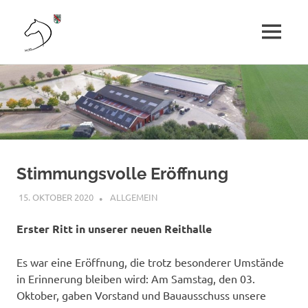
Reit-
MENÜ
und
Kinder,
Zum
Jugendliche
Inhalt
und
Fahrverein
Erwachsene
springen
erleben
Senden
Pferdesport.
e.
Stimmungsvolle Eröffnung
V.
15. OKTOBER 2020
AGNES SIELAND
ALLGEMEIN
Erster Ritt in unserer neuen Reithalle
Es war eine Eröffnung, die trotz besonderer Umstände
in Erinnerung bleiben wird: Am Samstag, den 03.
Oktober, gaben Vorstand und Bauausschuss unsere