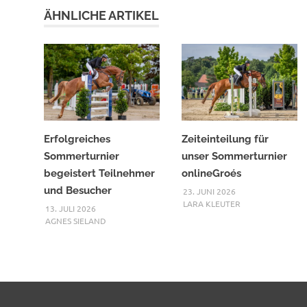
ÄHNLICHE ARTIKEL
Erfolgreiches
Zeiteinteilung für
Sommerturnier
unser Sommerturnier
begeistert Teilnehmer
onlineGroés
und Besucher
23. JUNI 2026
LARA KLEUTER
13. JULI 2026
AGNES SIELAND