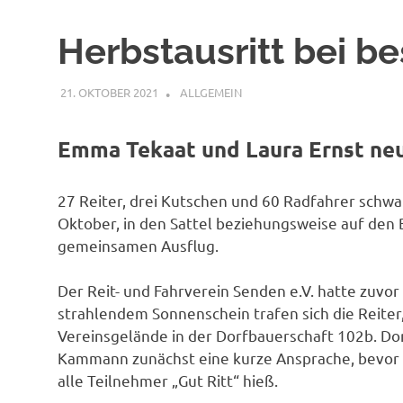
Herbstausritt bei b
21. OKTOBER 2021
LARA KLEUTER
ALLGEMEIN
Emma Tekaat und Laura Ernst ne
27 Reiter, drei Kutschen und 60 Radfahrer schw
Oktober, in den Sattel beziehungsweise auf den
gemeinsamen Ausflug.
Der Reit- und Fahrverein Senden e.V. hatte zuvor
strahlendem Sonnenschein trafen sich die Reite
Vereinsgelände in der Dorfbauerschaft 102b. Dor
Kammann zunächst eine kurze Ansprache, bevor 
alle Teilnehmer „Gut Ritt“ hieß.