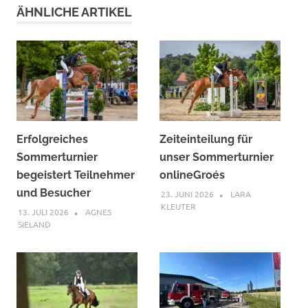
ÄHNLICHE ARTIKEL
Erfolgreiches
Zeiteinteilung für
Sommerturnier
unser Sommerturnier
begeistert Teilnehmer
onlineGroés
und Besucher
23. JUNI 2026
LARA
KLEUTER
13. JULI 2026
AGNES
SIELAND