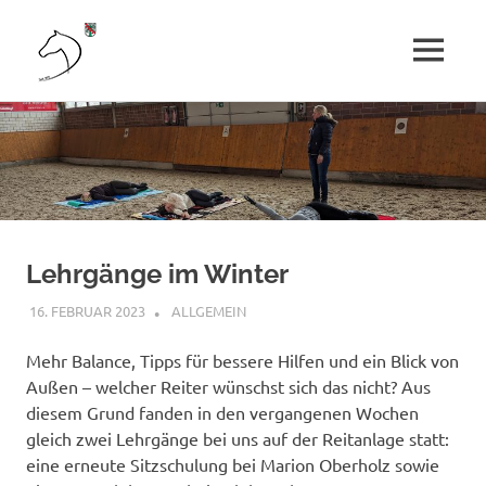
Reit-
MENÜ
und
Kinder,
Zum
Jugendliche
Inhalt
und
Fahrverein
Erwachsene
springen
erleben
Senden
Pferdesport.
e.
Lehrgänge im Winter
V.
16. FEBRUAR 2023
AGNES SIELAND
ALLGEMEIN
Mehr Balance, Tipps für bessere Hilfen und ein Blick von
Außen – welcher Reiter wünschst sich das nicht? Aus
diesem Grund fanden in den vergangenen Wochen
gleich zwei Lehrgänge bei uns auf der Reitanlage statt:
eine erneute Sitzschulung bei Marion Oberholz sowie